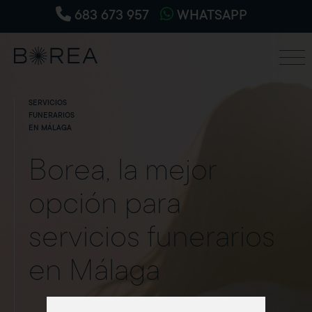
683 673 957
WHATSAPP
SERVICIOS
FUNERARIOS
EN MÁLAGA
Borea, la mejor
opción para
servicios funerarios
en Málaga