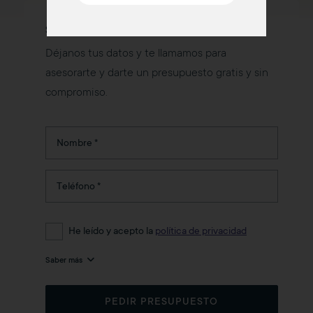
SOLICITAR PRESUPUESTO
Déjanos tus datos y te llamamos para
asesorarte y darte un presupuesto gratis y sin
compromiso.
He leído y acepto la
política de privacidad
Saber más
PEDIR PRESUPUESTO